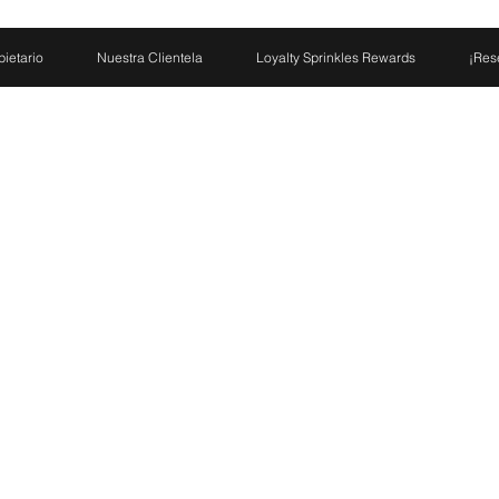
pietario
Nuestra Clientela
Loyalty Sprinkles Rewards
¡Res