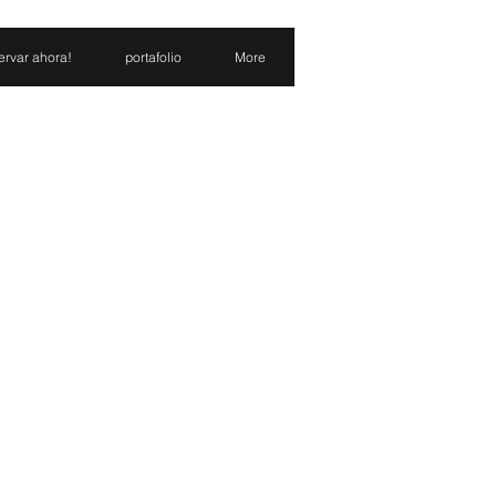
ervar ahora!
portafolio
More