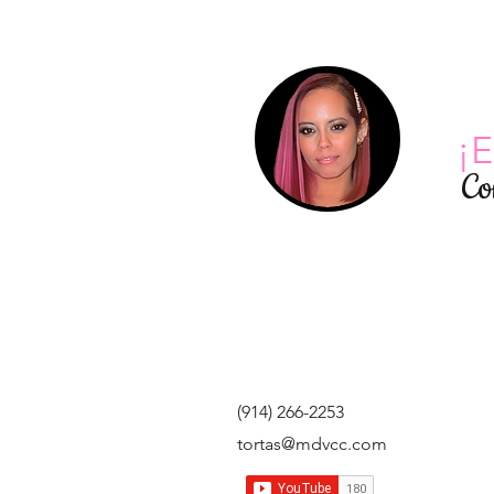
¡E
Co
(914) 266-2253
tortas@mdvcc.com