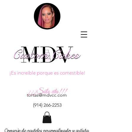
¡Es increíble porque es comestible!
¡¡¡Sólo cita!!!
tortas@mdvcc.com
(914) 266-2253
Conserje de pasteles personalizado y artista