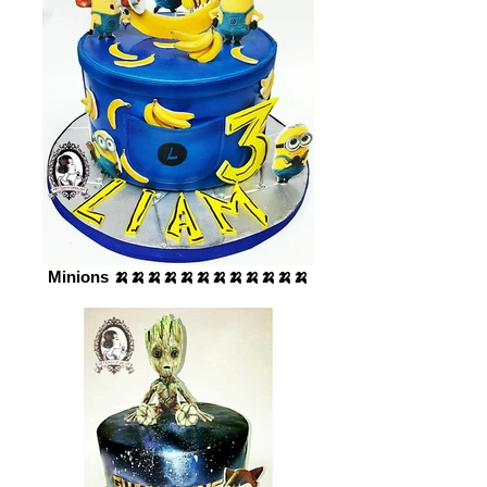
Minions 🍌🍌🍌🍌🍌🍌🍌🍌🍌🍌🍌🍌